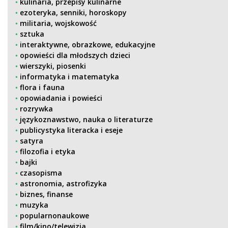
kulinaria, przepisy kulinarne
ezoteryka, senniki, horoskopy
militaria, wojskowość
sztuka
interaktywne, obrazkowe, edukacyjne
opowieści dla młodszych dzieci
wierszyki, piosenki
informatyka i matematyka
flora i fauna
opowiadania i powieści
rozrywka
językoznawstwo, nauka o literaturze
publicystyka literacka i eseje
satyra
filozofia i etyka
bajki
czasopisma
astronomia, astrofizyka
biznes, finanse
muzyka
popularnonaukowe
film/kino/telewizja