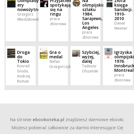
Olimpiady
Przyjaciele
Na
Złota
ery
spotykają
olimpijskim
księga
nowożytnej.
się na
szlaku
Sandecji.
ringu
1984.
1910-
Grzegorz
Sarajewo,
2010
praca
Młodzikowski
Los
Daniel
zbiorowa
Angeles
Weimer
praca
zbiorowa
Droga
Gra o
Szybciej,
Igrzyska
do
medal
wyżej,
olimpijsk
Tokio
dalej
1976.
Stefan
Innsbruck
Konrad
Tadeusz
Grzegorczyk
Montreal
Gruda,
Olszański
praca
Andrzej
zbiorowa
Roman
Na stronie
ebookoteka.pl
znajdziesz darmowe ebooki.
Możesz pobierać całkowicie za darmo interesujące Cię