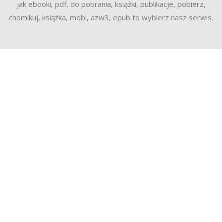
jak ebooki, pdf, do pobrania, książki, publikacje, pobierz,
chomikuj, książka, mobi, azw3, epub to wybierz nasz serwis.