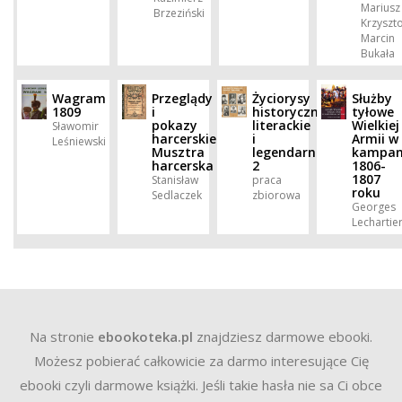
Mariusz
Brzeziński
Krzyszto
Marcin
Bukała
Wagram
Przeglądy
Życiorysy
Służby
1809
i
historyczne,
tyłowe
pokazy
literackie
Wielkiej
Sławomir
harcerskie.
i
Armii w
Leśniewski
Musztra
legendarne.
kampan
harcerska
2
1806-
1807
Stanisław
praca
roku
Sedlaczek
zbiorowa
Georges
Lechartie
Na stronie
ebookoteka.pl
znajdziesz darmowe ebooki.
Możesz pobierać całkowicie za darmo interesujące Cię
ebooki czyli darmowe książki. Jeśli takie hasła nie sa Ci obce