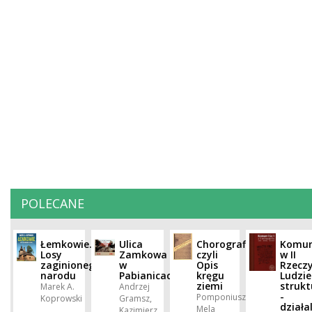
POLECANE
Łemkowie.
Ulica
Chorografia
Komun
Losy
Zamkowa
czyli
w II
zaginionego
w
Opis
Rzeczy
narodu
Pabianicach.
kręgu
Ludzie
ziemi
strukt
Marek A.
Andrzej
-
Pomponiusz
Koprowski
Gramsz,
działa
Mela
Kazimierz