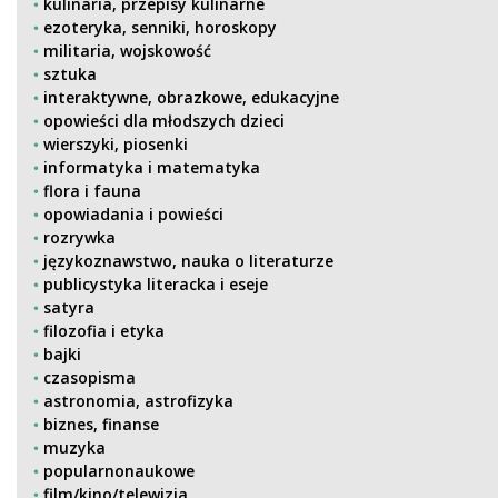
kulinaria, przepisy kulinarne
ezoteryka, senniki, horoskopy
militaria, wojskowość
sztuka
interaktywne, obrazkowe, edukacyjne
opowieści dla młodszych dzieci
wierszyki, piosenki
informatyka i matematyka
flora i fauna
opowiadania i powieści
rozrywka
językoznawstwo, nauka o literaturze
publicystyka literacka i eseje
satyra
filozofia i etyka
bajki
czasopisma
astronomia, astrofizyka
biznes, finanse
muzyka
popularnonaukowe
film/kino/telewizja