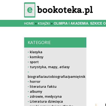
OLIMPIA I AKADEMIA. SZKICE
HOME
KSIĄŻKI
KATEGORIE
klasyka
komiksy
sport
turystyka, mapy, atlasy
biografia/autobiografia/pamiętnik
horror
literatura faktu
albumy
zdrowie, medycyna
Literatura dziecięca