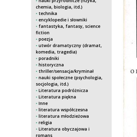
nauki przyrodnicze (fizyka,
chemia, biologia, itd.)
technika
encyklopedie i słowniki
fantastyka, fantasy, science
fiction
poezja
utwór dramatyczny (dramat,
komedia, tragedia)
poradniki
historyczna
thriller/sensacja/kryminał
nauki społeczne (psychologia,
socjologia, itd.)
Literatura podróżnicza
Literatura piękna
Inne
literatura współczesna
literatura młodzieżowa
religia
Literatura obyczajowa i
romans