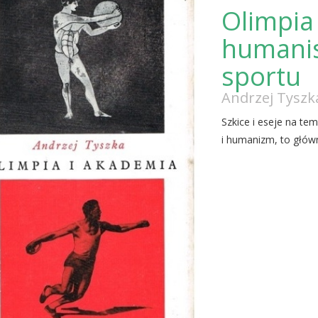
Olimpia 
humanis
sportu
Andrzej Tyszk
Szkice i eseje na te
i humanizm, to główn