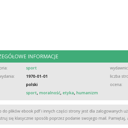
ZEGÓŁOWE INFORMACJE
ria:
sport
wydawnic
wydania:
1970-01-01
liczba str
polski
ocena:
sport
,
moralność
,
etyka
,
humanizm
 do plików ebook pdf i innych części strony jest dla zalogowanych u
struj się klasycznie sposób poprzez podanie swojego mail. Pamiętaj,