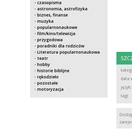
czasopisma
astronomia, astrofizyka
biznes, finanse
muzyka
popularnonaukowe
film/kino/telewizja
przygodowa
poradniki dla rodziców
Literatura popularnonaukowa
SZC
teatr
hobby
katego
historie biblijne
rękodzieło
data 
pozostałe
język:
motoryzacja
tagi:
Dostęp
zareje