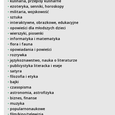
kulinaria, przepisy kulinarne
ezoteryka, senniki, horoskopy
militaria, wojskowość
sztuka
interaktywne, obrazkowe, edukacyjne
opowieści dla młodszych dzieci
wierszyki, piosenki
informatyka i matematyka
flora i fauna
opowiadania i powieści
rozrywka
językoznawstwo, nauka o literaturze
publicystyka literacka i eseje
satyra
filozofia i etyka
bajki
czasopisma
astronomia, astrofizyka
biznes, finanse
muzyka
popularnonaukowe
film/kino/telewizja