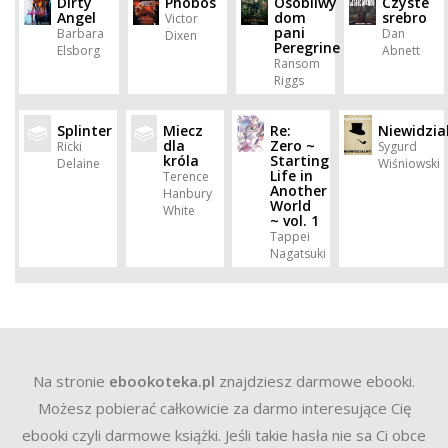
Dirty
Phobos
Osobliwy
Czyste
Angel
dom
srebro
Victor
pani
Barbara
Dan
Dixen
Peregrine
Elsborg
Abnett
Ransom
Riggs
Splinter
Miecz
Re:
Niewidzia
dla
Zero ~
Ricki
Sygurd
króla
Starting
Delaine
Wiśniowski
Life in
Terence
Another
Hanbury
World
White
~ vol. 1
Tappei
Nagatsuki
Na stronie
ebookoteka.pl
znajdziesz darmowe ebooki.
Możesz pobierać całkowicie za darmo interesujące Cię
ebooki czyli darmowe książki. Jeśli takie hasła nie sa Ci obce