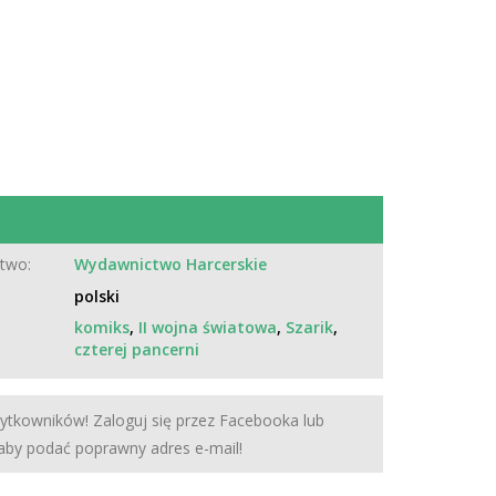
two:
Wydawnictwo Harcerskie
polski
komiks
,
II wojna światowa
,
Szarik
,
czterej pancerni
żytkowników! Zaloguj się przez Facebooka lub
 aby podać poprawny adres e-mail!