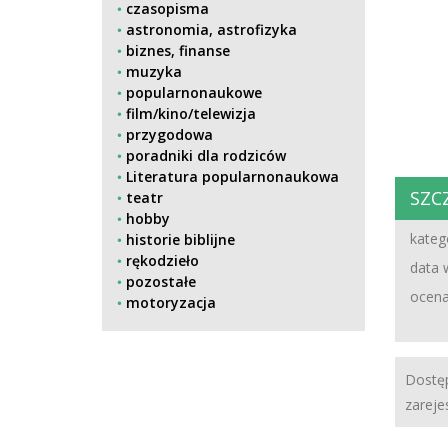
czasopisma
astronomia, astrofizyka
biznes, finanse
muzyka
popularnonaukowe
film/kino/telewizja
przygodowa
poradniki dla rodziców
Literatura popularnonaukowa
SZC
teatr
hobby
katego
historie biblijne
rękodzieło
data 
pozostałe
ocena
motoryzacja
Dostęp
zareje