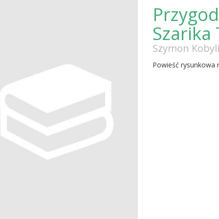
Przygod
Szarika 
Szymon Kobyli
Powieść rysunkowa n