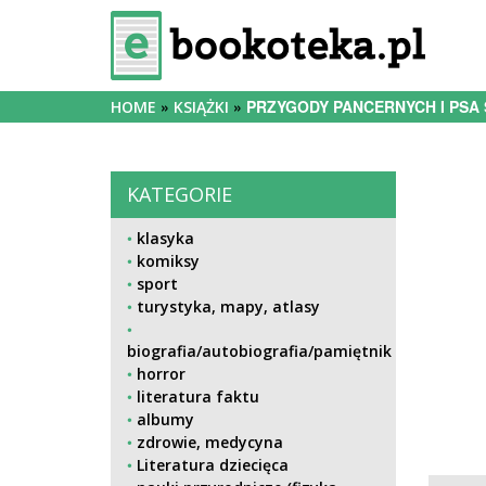
PRZYGODY PANCERNYCH I PSA S
HOME
KSIĄŻKI
KATEGORIE
klasyka
komiksy
sport
turystyka, mapy, atlasy
biografia/autobiografia/pamiętnik
horror
literatura faktu
albumy
zdrowie, medycyna
Literatura dziecięca