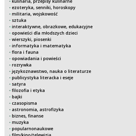
kulinaria, przepisy kulinarne
ezoteryka, senniki, horoskopy
militaria, wojskowość
sztuka
interaktywne, obrazkowe, edukacyjne
opowieści dla młodszych dzieci
wierszyki, piosenki
informatyka i matematyka
flora i fauna
opowiadania i powieści
rozrywka
językoznawstwo, nauka o literaturze
publicystyka literacka i eseje
satyra
filozofia i etyka
bajki
czasopisma
astronomia, astrofizyka
biznes, finanse
muzyka
popularnonaukowe
film/kino/telewizja