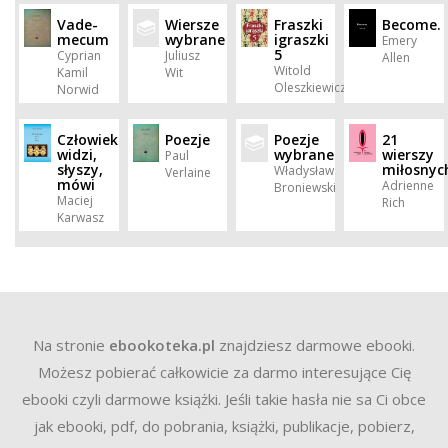
Vade-
Wiersze
Fraszki
Become.
mecum
wybrane
igraszki
Emery
5
Cyprian
Juliusz
Allen
Witold
Kamil
Wit
Oleszkiewicz
Norwid
Człowiek
Poezje
Poezje
21
widzi,
wybrane
wierszy
Paul
słyszy,
miłosnyc
Władysław
Verlaine
mówi
Adrienne
Broniewski
Maciej
Rich
Karwasz
Na stronie
ebookoteka.pl
znajdziesz darmowe ebooki.
Możesz pobierać całkowicie za darmo interesujące Cię
ebooki czyli darmowe książki. Jeśli takie hasła nie sa Ci obce
jak ebooki, pdf, do pobrania, książki, publikacje, pobierz,