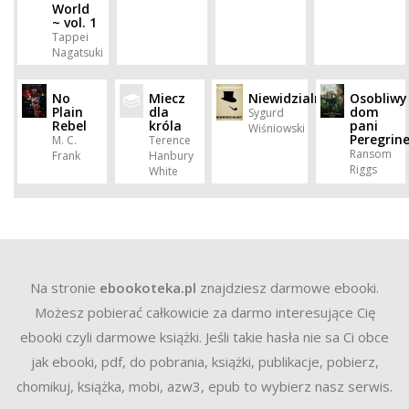
World
~ vol. 1
Tappei
Nagatsuki
No
Miecz
Niewidzialny
Osobliwy
Plain
dla
dom
Sygurd
Rebel
króla
pani
Wiśniowski
Peregrin
M. C.
Terence
Ransom
Frank
Hanbury
Riggs
White
Na stronie
ebookoteka.pl
znajdziesz darmowe ebooki.
Możesz pobierać całkowicie za darmo interesujące Cię
ebooki czyli darmowe książki. Jeśli takie hasła nie sa Ci obce
jak ebooki, pdf, do pobrania, książki, publikacje, pobierz,
chomikuj, książka, mobi, azw3, epub to wybierz nasz serwis.