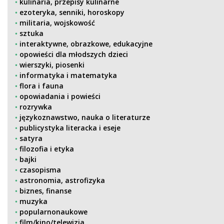
kulinaria, przepisy kulinarne
ezoteryka, senniki, horoskopy
militaria, wojskowość
sztuka
interaktywne, obrazkowe, edukacyjne
opowieści dla młodszych dzieci
wierszyki, piosenki
informatyka i matematyka
flora i fauna
opowiadania i powieści
rozrywka
językoznawstwo, nauka o literaturze
publicystyka literacka i eseje
satyra
filozofia i etyka
bajki
czasopisma
astronomia, astrofizyka
biznes, finanse
muzyka
popularnonaukowe
film/kino/telewizja