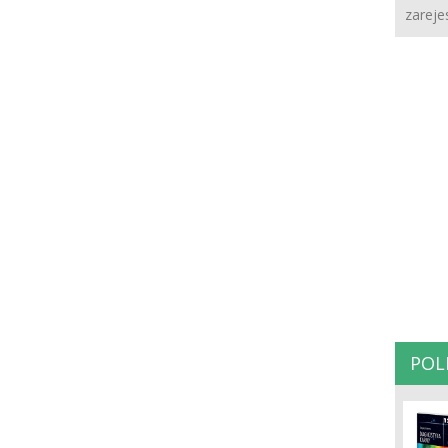
zareje
POL