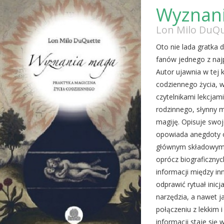
Wyznan
Lon Milo DuQ
Oto nie lada gratka 
fanów jednego z naj
Autor ujawnia w tej 
codziennego życia, w
czytelnikami lekcjam
rodzinnego, słynny m
magiję. Opisuje swoj
opowiada anegdoty o
głównym składowymi 
oprócz biograficznyc
informacji między i
odprawić rytuał inicj
narzędzia, a nawet 
połączeniu z lekkim 
informacji staje się