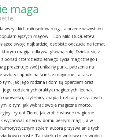
ie maga
uette
dla wszystkich miłośników magii, a przede wszystkim
popularniejszych magów – Lon Milo DuQuette’a.
książce swoje najbardziej osobiste odczucia na temat
 którym magija odkrywa główną rolę. Dzieląc się z
i z ponad czterdziestoletniego życia magicznego i
ag prezentuje swój unikalny punkt patrzenia na
e wzloty i upadki na ścieżce magicznej, a także
 tym, jak jego rodzina i dom są oparciem oraz
jego codziennych praktyk magicznych. Jednak
h opowieści, czytelnicy znajdą tu zbiór praktycznych
nnymi o tym: jak wybrać swoje magiczne motto,
acyjny i rytuał Ziemi, jak zrobić własne magiczne
jak wychować dzieci w domu pełnym magiji, a w
i humorystycznym stylem autora przyswajanie tych
 wyjątkowo proste. Ta książka to wnikliwy przewodnik,