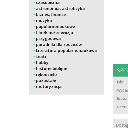
czasopisma
astronomia, astrofizyka
biznes, finanse
muzyka
popularnonaukowe
film/kino/telewizja
przygodowa
poradniki dla rodziców
Literatura popularnonaukowa
teatr
hobby
historie biblijne
SZC
rękodzieło
pozostałe
isbn:
motoryzacja
wydaw
liczba
ocena
Dostęp