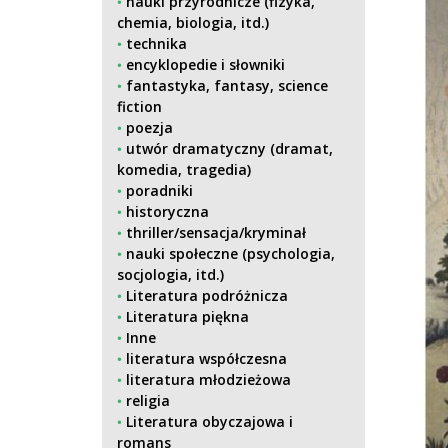
nauki przyrodnicze (fizyka,
chemia, biologia, itd.)
technika
encyklopedie i słowniki
fantastyka, fantasy, science
fiction
poezja
utwór dramatyczny (dramat,
komedia, tragedia)
poradniki
historyczna
thriller/sensacja/kryminał
nauki społeczne (psychologia,
socjologia, itd.)
Literatura podróżnicza
Literatura piękna
Inne
literatura współczesna
literatura młodzieżowa
religia
Literatura obyczajowa i
romans