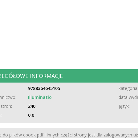
ZEGÓŁOWE INFORMACJE
9788364645105
kategoria
nictwo:
Illuminatio
data wyda
 stron:
240
język:
:
0.0
 do plików ebook pdf i innych części strony jest dla zalogowanych u