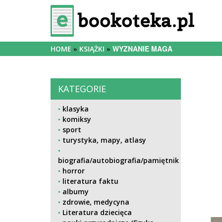
WYZNANIE MAGA
HOME
KSIĄŻKI
KATEGORIE
klasyka
komiksy
sport
turystyka, mapy, atlasy
biografia/autobiografia/pamiętnik
horror
literatura faktu
albumy
zdrowie, medycyna
Literatura dziecięca