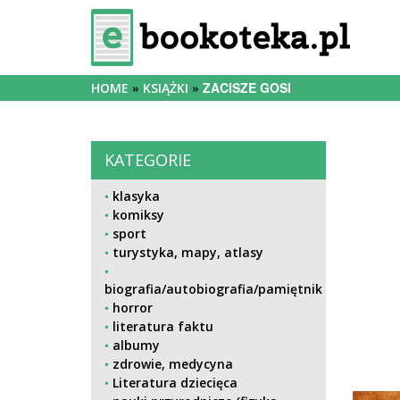
ZACISZE GOSI
HOME
KSIĄŻKI
KATEGORIE
klasyka
komiksy
sport
turystyka, mapy, atlasy
biografia/autobiografia/pamiętnik
horror
literatura faktu
albumy
zdrowie, medycyna
Literatura dziecięca