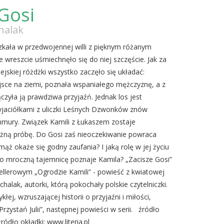
 Gosi
halak
zkała w przedwojennej willi z pięknym różanym
 wreszcie uśmiechnęło się do niej szczęście. Jak za
ejskiej różdżki wszystko zaczęło się układać:
jsce na ziemi, poznała wspaniałego mężczyznę, a z
czyła ją prawdziwa przyjaźń. Jednak los jest
zyjaciółkami z uliczki Leśnych Dzwonków znów
chmury. Związek Kamili z Łukaszem zostaje
ną próbę. Do Gosi zaś nieoczekiwanie powraca
mąż okaże się godny zaufania? I jaką rolę w jej życiu
go mroczną tajemnicę poznaje Kamila? „Zacisze Gosi”
sellerowym „Ogrodzie Kamili” - powieść z kwiatowej
ichalak, autorki, którą pokochały polskie czytelniczki.
kłej, wzruszającej historii o przyjaźni i miłości,
rzystań Julii”, następnej powieści w serii. źródło
źródło okładki: www.literia.pl