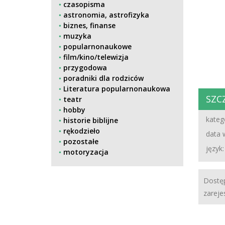
czasopisma
astronomia, astrofizyka
biznes, finanse
muzyka
popularnonaukowe
film/kino/telewizja
przygodowa
poradniki dla rodziców
Literatura popularnonaukowa
SZC
teatr
hobby
katego
historie biblijne
rękodzieło
data 
pozostałe
język:
motoryzacja
Dostęp
zareje