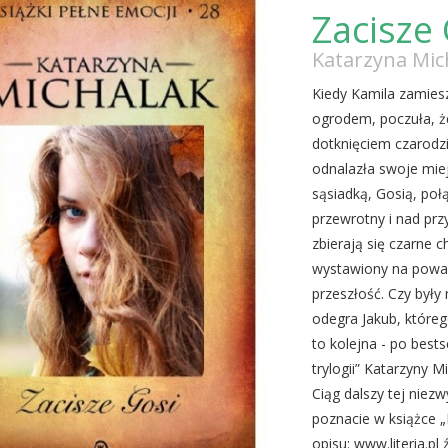
Zacisze
Katarzyna Mic
Kiedy Kamila zamies
ogrodem, poczuła, że
dotknięciem czarodzi
odnalazła swoje mie
sąsiadką, Gosią, połą
przewrotny i nad pr
zbierają się czarne 
wystawiony na poważ
przeszłość. Czy były 
odegra Jakub, które
to kolejna - po best
trylogii” Katarzyny M
Ciąg dalszy tej niezwy
poznacie w książce „P
opisu: www.literia.pl 