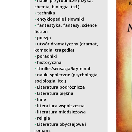
nauki przyrodnicze (fizyka,
chemia, biologia, itd.)
technika
encyklopedie i słowniki
fantastyka, fantasy, science
fiction
poezja
utwór dramatyczny (dramat,
komedia, tragedia)
poradniki
historyczna
thriller/sensacja/kryminał
nauki społeczne (psychologia,
socjologia, itd.)
Literatura podróżnicza
Literatura piękna
Inne
literatura współczesna
literatura młodzieżowa
religia
Literatura obyczajowa i
romans