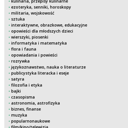
kulinaria, przepisy kulinarne
ezoteryka, senniki, horoskopy
militaria, wojskowość
sztuka
interaktywne, obrazkowe, edukacyjne
opowieści dla młodszych dzieci
wierszyki, piosenki
informatyka i matematyka
flora i fauna
opowiadania i powieści
rozrywka
językoznawstwo, nauka o literaturze
publicystyka literacka i eseje
satyra
filozofia i etyka
bajki
czasopisma
astronomia, astrofizyka
biznes, finanse
muzyka
popularnonaukowe
film/kino/telewizja