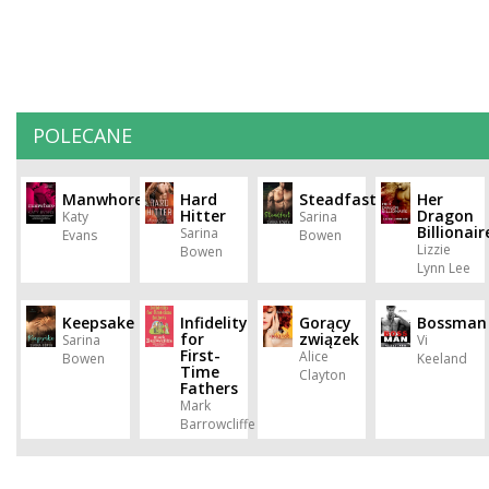
POLECANE
Manwhore
Hard
Steadfast
Her
Hitter
Dragon
Katy
Sarina
Billionair
Sarina
Evans
Bowen
Lizzie
Bowen
Lynn Lee
Keepsake
Infidelity
Gorący
Bossman
for
związek
Sarina
Vi
First-
Alice
Bowen
Keeland
Time
Clayton
Fathers
Mark
Barrowcliffe