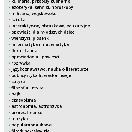
kulinaria, przepisy kulinarne
ezoteryka, senniki, horoskopy
militaria, wojskowość
sztuka
interaktywne, obrazkowe, edukacyjne
opowieści dla młodszych dzieci
wierszyki, piosenki
informatyka i matematyka
flora i fauna
opowiadania i powieści
rozrywka
językoznawstwo, nauka o literaturze
publicystyka literacka i eseje
satyra
filozofia i etyka
bajki
czasopisma
astronomia, astrofizyka
biznes, finanse
muzyka
popularnonaukowe
film/kino/telewizja