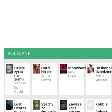
POLECANE
Dzieje
Hard
Manwhore
Doskonał
życia
Hitter
dziedzic
Katy
na
Sarina
Penny
Evans
ziemi
Bowen
Vincenzi
Stephen
Jay
Gould
Lost
Szachy
Zawsze
Robbie
Hearts
ze
ktoś
i
in Italy
śmiercią
patrzy
Robert