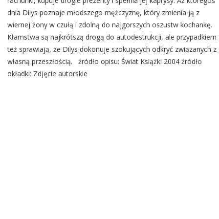
rachunki, kupuje drogie prezenty i spełnia jej kaprysy. Aż któregoś
dnia Dilys poznaje młodszego mężczyznę, który zmienia ją z
wiernej żony w czułą i zdolną do najgorszych oszustw kochankę.
Kłamstwa są najkrótszą drogą do autodestrukcji, ale przypadkiem
też sprawiają, że Dilys dokonuje szokujących odkryć związanych z
własną przeszłością. źródło opisu: Świat Książki 2004 źródło
okładki: Zdjęcie autorskie